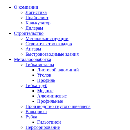
О компании
Логистика
Прайс-лист
Калькулятор
Дилерам
Строительство
Металлоконструкции
Строительство складов
Ангары
Быстровозводимые здания
Металлообработка
Гибка металла
Листовой алюминий
Уголок
Профиль
Гибка труб
Медные
Алюминиевые
Профильные
Производство гнутого швеллера
Вальцовка
Рубка
Гильотиной
Перфорирование