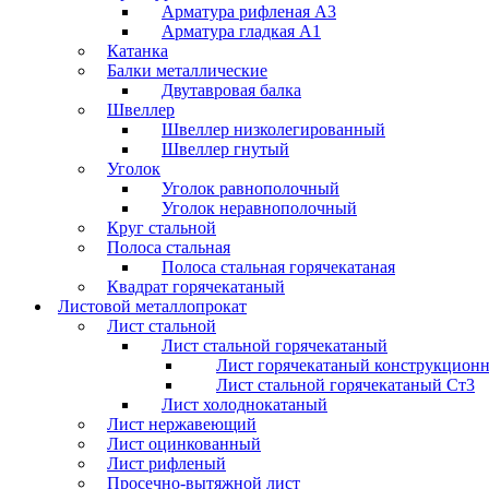
Арматура рифленая А3
Арматура гладкая А1
Катанка
Балки металлические
Двутавровая балка
Швеллер
Швеллер низколегированный
Швеллер гнутый
Уголок
Уголок равнополочный
Уголок неравнополочный
Круг стальной
Полоса стальная
Полоса стальная горячекатаная
Квадрат горячекатаный
Листовой металлопрокат
Лист стальной
Лист стальной горячекатаный
Лист горячекатаный конструкцион
Лист стальной горячекатаный Ст3
Лист холоднокатаный
Лист нержавеющий
Лист оцинкованный
Лист рифленый
Просечно-вытяжной лист