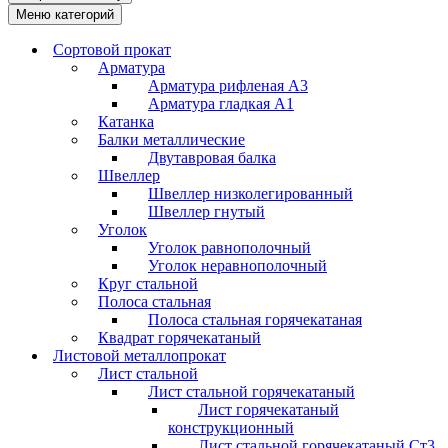
Меню категорий
Сортовой прокат
Арматура
Арматура рифленая А3
Арматура гладкая А1
Катанка
Балки металлические
Двутавровая балка
Швеллер
Швеллер низколегированный
Швеллер гнутый
Уголок
Уголок равнополочный
Уголок неравнополочный
Круг стальной
Полоса стальная
Полоса стальная горячекатаная
Квадрат горячекатаный
Листовой металлопрокат
Лист стальной
Лист стальной горячекатаный
Лист горячекатаный
конструкционный
Лист стальной горячекатаный Ст3