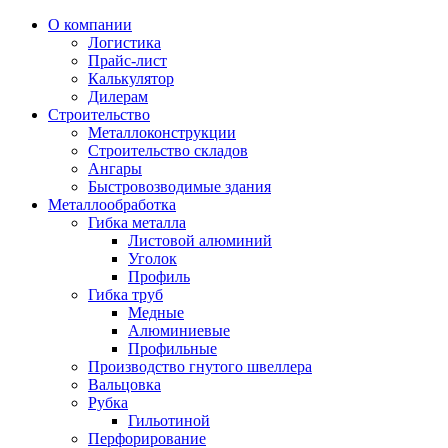
О компании
Логистика
Прайс-лист
Калькулятор
Дилерам
Строительство
Металлоконструкции
Строительство складов
Ангары
Быстровозводимые здания
Металлообработка
Гибка металла
Листовой алюминий
Уголок
Профиль
Гибка труб
Медные
Алюминиевые
Профильные
Производство гнутого швеллера
Вальцовка
Рубка
Гильотиной
Перфорирование