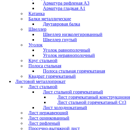
Арматура рифленая А3
Арматура гладкая А1
Катанка
Балки металлические
Двутавровая балка
Швеллер
Швеллер низколегированный
Швеллер гнутый
Уголок
Уголок равнополочный
Уголок неравнополочный
Круг стальной
Полоса стальная
Полоса стальная горячекатаная
Квадрат горячекатаный
Листовой металлопрокат
Лист стальной
Лист стальной горячекатаный
Лист горячекатаный конструкцион
Лист стальной горячекатаный Ст3
Лист холоднокатаный
Лист нержавеющий
Лист оцинкованный
Лист рифленый
Просечно-вытяжной лист