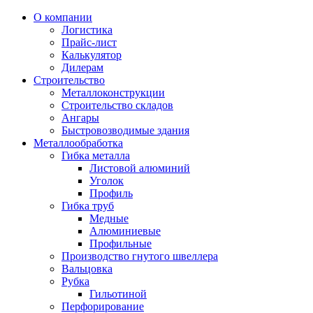
О компании
Логистика
Прайс-лист
Калькулятор
Дилерам
Строительство
Металлоконструкции
Строительство складов
Ангары
Быстровозводимые здания
Металлообработка
Гибка металла
Листовой алюминий
Уголок
Профиль
Гибка труб
Медные
Алюминиевые
Профильные
Производство гнутого швеллера
Вальцовка
Рубка
Гильотиной
Перфорирование