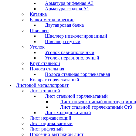
Арматура рифленая А3
Арматура гладкая А1
Катанка
Балки металлические
Двутавровая балка
Швеллер
Швеллер низколегированный
Швеллер гнутый
Уголок
Уголок равнополочный
Уголок неравнополочный
Круг стальной
Полоса стальная
Полоса стальная горячекатаная
Квадрат горячекатаный
Листовой металлопрокат
Лист стальной
Лист стальной горячекатаный
Лист горячекатаный конструкцион
Лист стальной горячекатаный Ст3
Лист холоднокатаный
Лист нержавеющий
Лист оцинкованный
Лист рифленый
Просечно-вытяжной лист