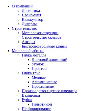
О компании
Логистика
Прайс-лист
Калькулятор
Дилерам
Строительство
Металлоконструкции
Строительство складов
Ангары
Быстровозводимые здания
Металлообработка
Гибка металла
Листовой алюминий
Уголок
Профиль
Гибка труб
Медные
Алюминиевые
Профильные
Производство гнутого швеллера
Вальцовка
Рубка
Гильотиной
Перфорирование