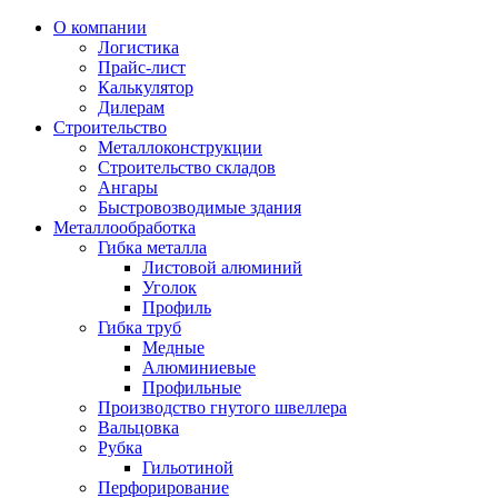
О компании
Логистика
Прайс-лист
Калькулятор
Дилерам
Строительство
Металлоконструкции
Строительство складов
Ангары
Быстровозводимые здания
Металлообработка
Гибка металла
Листовой алюминий
Уголок
Профиль
Гибка труб
Медные
Алюминиевые
Профильные
Производство гнутого швеллера
Вальцовка
Рубка
Гильотиной
Перфорирование