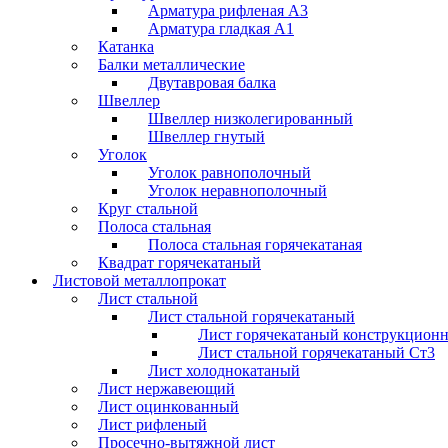
Арматура рифленая А3
Арматура гладкая А1
Катанка
Балки металлические
Двутавровая балка
Швеллер
Швеллер низколегированный
Швеллер гнутый
Уголок
Уголок равнополочный
Уголок неравнополочный
Круг стальной
Полоса стальная
Полоса стальная горячекатаная
Квадрат горячекатаный
Листовой металлопрокат
Лист стальной
Лист стальной горячекатаный
Лист горячекатаный конструкцион
Лист стальной горячекатаный Ст3
Лист холоднокатаный
Лист нержавеющий
Лист оцинкованный
Лист рифленый
Просечно-вытяжной лист