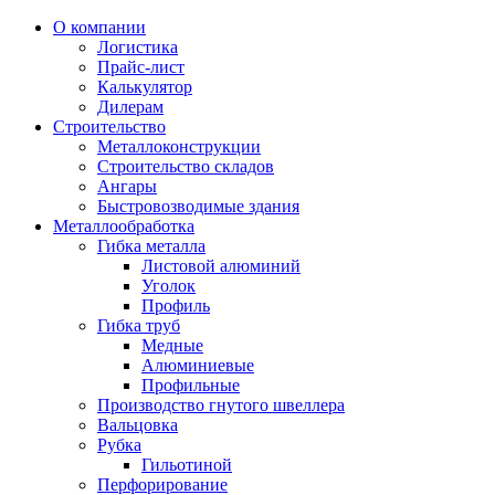
О компании
Логистика
Прайс-лист
Калькулятор
Дилерам
Строительство
Металлоконструкции
Строительство складов
Ангары
Быстровозводимые здания
Металлообработка
Гибка металла
Листовой алюминий
Уголок
Профиль
Гибка труб
Медные
Алюминиевые
Профильные
Производство гнутого швеллера
Вальцовка
Рубка
Гильотиной
Перфорирование