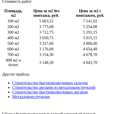
Стоимость работ
Площадь,
Цена за м2 без
Цена за м2 с
м2
монтажа, руб.
монтажом, руб.
100 м2
5 663,52
7 141,92
200 м2
3 775,68
5 254,08
300 м2
3 712,75
5 191,15
400 м2
3 650,75
5 015,15
500 м2
3 327,60
4 806,00
600 м2
3 176,09
4 654,49
700 м2
3 154,30
4 678,70
800 м2 и
3 148,30
4 643,70
более
Другие прайсы:
Строительство быстровозводимых складов
Строительство ангаров из металлоконструкций
Строительство быстровозводимых ангаров
Металлоконструкции
Сборка быстровозводимых зданий зависит от разных