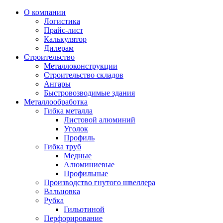
О компании
Логистика
Прайс-лист
Калькулятор
Дилерам
Строительство
Металлоконструкции
Строительство складов
Ангары
Быстровозводимые здания
Металлообработка
Гибка металла
Листовой алюминий
Уголок
Профиль
Гибка труб
Медные
Алюминиевые
Профильные
Производство гнутого швеллера
Вальцовка
Рубка
Гильотиной
Перфорирование