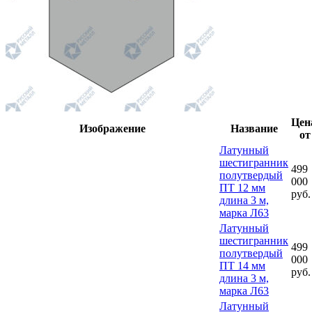
Цен
Изображение
Название
от
Латунный
шестигранник
499
полутвердый
000
ПТ 12 мм
руб.
длина 3 м,
марка Л63
Латунный
шестигранник
499
полутвердый
000
ПТ 14 мм
руб.
длина 3 м,
марка Л63
Латунный