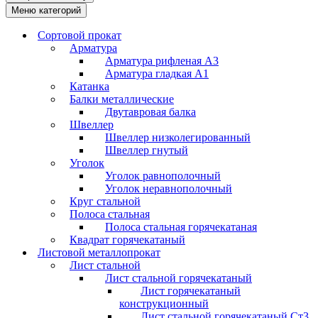
Меню категорий
Сортовой прокат
Арматура
Арматура рифленая А3
Арматура гладкая А1
Катанка
Балки металлические
Двутавровая балка
Швеллер
Швеллер низколегированный
Швеллер гнутый
Уголок
Уголок равнополочный
Уголок неравнополочный
Круг стальной
Полоса стальная
Полоса стальная горячекатаная
Квадрат горячекатаный
Листовой металлопрокат
Лист стальной
Лист стальной горячекатаный
Лист горячекатаный
конструкционный
Лист стальной горячекатаный Ст3