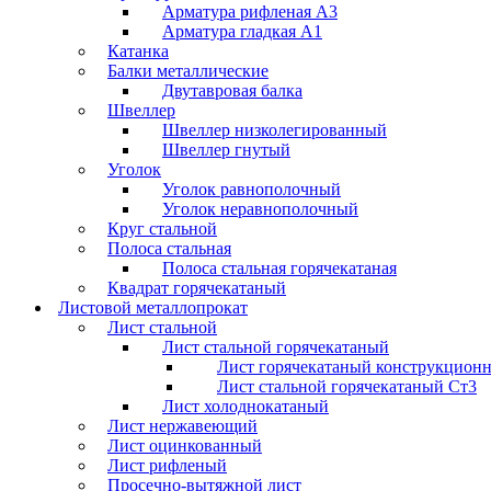
Арматура рифленая А3
Арматура гладкая А1
Катанка
Балки металлические
Двутавровая балка
Швеллер
Швеллер низколегированный
Швеллер гнутый
Уголок
Уголок равнополочный
Уголок неравнополочный
Круг стальной
Полоса стальная
Полоса стальная горячекатаная
Квадрат горячекатаный
Листовой металлопрокат
Лист стальной
Лист стальной горячекатаный
Лист горячекатаный конструкцион
Лист стальной горячекатаный Ст3
Лист холоднокатаный
Лист нержавеющий
Лист оцинкованный
Лист рифленый
Просечно-вытяжной лист