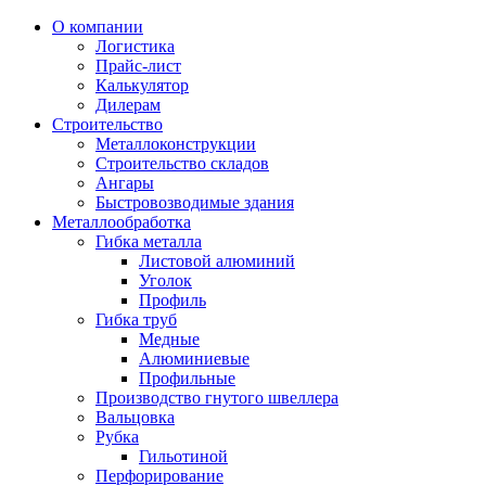
О компании
Логистика
Прайс-лист
Калькулятор
Дилерам
Строительство
Металлоконструкции
Строительство складов
Ангары
Быстровозводимые здания
Металлообработка
Гибка металла
Листовой алюминий
Уголок
Профиль
Гибка труб
Медные
Алюминиевые
Профильные
Производство гнутого швеллера
Вальцовка
Рубка
Гильотиной
Перфорирование