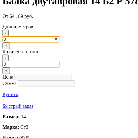
Балка двутавровая 14 Б2 Р 5
От 64 189 руб.
Длина, метров
-
+
Количество, тонн
-
+
Цена
Сумма
Купить
Быстрый заказ
Размер:
14
Марка:
Ст3
Длина:
6000