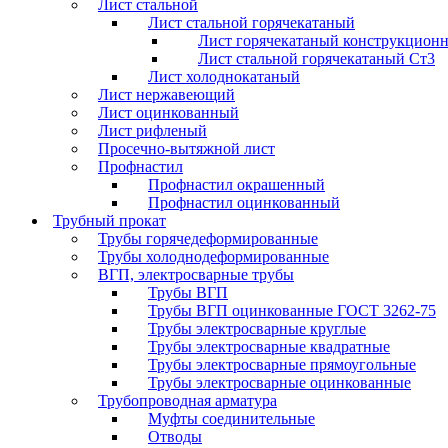
Лист стальной
Лист стальной горячекатаный
Лист горячекатаный конструкцион
Лист стальной горячекатаный Ст3
Лист холоднокатаный
Лист нержавеющий
Лист оцинкованный
Лист рифленый
Просечно-вытяжной лист
Профнастил
Профнастил окрашенный
Профнастил оцинкованный
Трубный прокат
Трубы горячедеформированные
Трубы холоднодеформированные
ВГП, электросварные трубы
Трубы ВГП
Трубы ВГП оцинкованные ГОСТ 3262-75
Трубы электросварные круглые
Трубы электросварные квадратные
Трубы электросварные прямоугольные
Трубы электросварные оцинкованные
Трубопроводная арматура
Муфты соединительные
Отводы