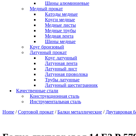
Шины алюминиевые
Медный прокат
Катоды медные
Круги медные
Медные листы
Медные трубы
Медная лента
Шины медные
Круг бронзовый
Латунный прокат
Круг латунный
Латунная лента
Латунный лист
Латунная проволока
Трубы латунные
Латунный шестигранник
Качественные стали
Конструкционная сталь
Инструментальная сталь
Home
/
Сортовой прокат
/
Балки металлические
/
Двутавровая б