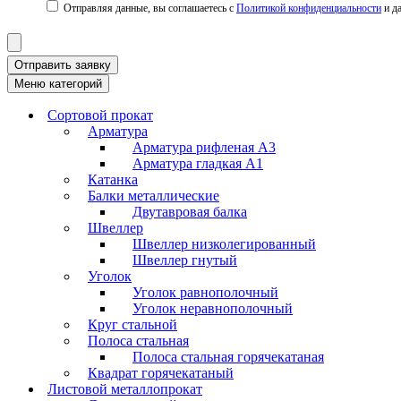
Политикой конфиденциальности
Отправить заявку
Меню категорий
Сортовой прокат
Арматура
Арматура рифленая А3
Арматура гладкая А1
Катанка
Балки металлические
Двутавровая балка
Швеллер
Швеллер низколегированный
Швеллер гнутый
Уголок
Уголок равнополочный
Уголок неравнополочный
Круг стальной
Полоса стальная
Полоса стальная горячекатаная
Квадрат горячекатаный
Листовой металлопрокат