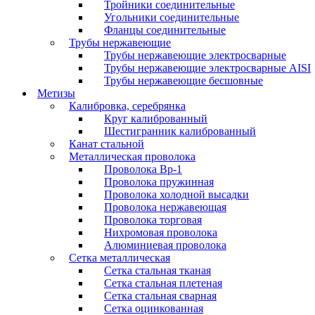
Тройники соединительные
Угольники соединительные
Фланцы соединительные
Трубы нержавеющие
Трубы нержавеющие электросварные
Трубы нержавеющие электросварные AISI
Трубы нержавеющие бесшовные
Метизы
Калибровка, серебрянка
Круг калиброванный
Шестигранник калиброванный
Канат стальной
Металлическая проволока
Проволока Вр-1
Проволока пружинная
Проволока холодной высадки
Проволока нержавеющая
Проволока торговая
Нихромовая проволока
Алюминиевая проволока
Сетка металлическая
Сетка стальная тканая
Сетка стальная плетеная
Сетка стальная сварная
Сетка оцинкованная