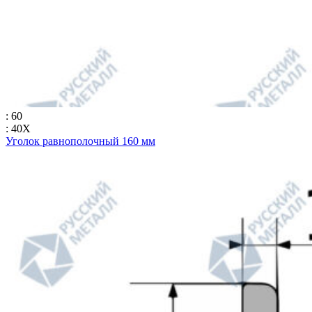
: 60
: 40Х
Уголок равнополочный 160 мм