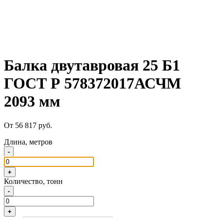
Балка двутавровая 25 Б1
ГОСТ Р 578372017АСЧМ
2093 мм
От 56 817 руб.
Длина, метров
-
+
Количество, тонн
-
+