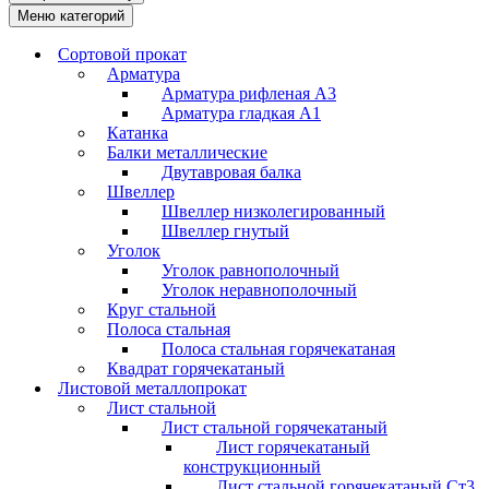
Меню категорий
Сортовой прокат
Арматура
Арматура рифленая А3
Арматура гладкая А1
Катанка
Балки металлические
Двутавровая балка
Швеллер
Швеллер низколегированный
Швеллер гнутый
Уголок
Уголок равнополочный
Уголок неравнополочный
Круг стальной
Полоса стальная
Полоса стальная горячекатаная
Квадрат горячекатаный
Листовой металлопрокат
Лист стальной
Лист стальной горячекатаный
Лист горячекатаный
конструкционный
Лист стальной горячекатаный Ст3