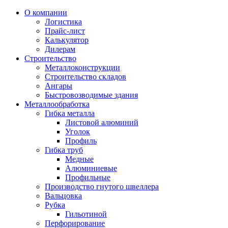
О компании
Логистика
Прайс-лист
Калькулятор
Дилерам
Строительство
Металлоконструкции
Строительство складов
Ангары
Быстровозводимые здания
Металлообработка
Гибка металла
Листовой алюминий
Уголок
Профиль
Гибка труб
Медные
Алюминиевые
Профильные
Производство гнутого швеллера
Вальцовка
Рубка
Гильотиной
Перфорирование