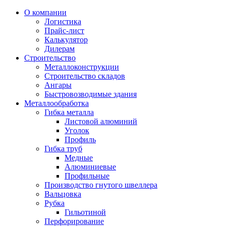
О компании
Логистика
Прайс-лист
Калькулятор
Дилерам
Строительство
Металлоконструкции
Строительство складов
Ангары
Быстровозводимые здания
Металлообработка
Гибка металла
Листовой алюминий
Уголок
Профиль
Гибка труб
Медные
Алюминиевые
Профильные
Производство гнутого швеллера
Вальцовка
Рубка
Гильотиной
Перфорирование