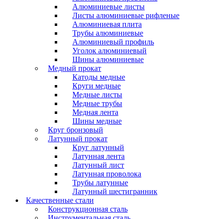
Алюминиевые листы
Листы алюминиевые рифленые
Алюминиевая плита
Трубы алюминиевые
Алюминиевый профиль
Уголок алюминиевый
Шины алюминиевые
Медный прокат
Катоды медные
Круги медные
Медные листы
Медные трубы
Медная лента
Шины медные
Круг бронзовый
Латунный прокат
Круг латунный
Латунная лента
Латунный лист
Латунная проволока
Трубы латунные
Латунный шестигранник
Качественные стали
Конструкционная сталь
Инструментальная сталь