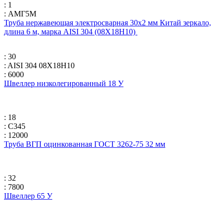
: 1
: АМГ5М
Труба нержавеющая электросварная 30х2 мм Китай зеркало,
длина 6 м, марка AISI 304 (08Х18Н10)
: 30
: AISI 304 08Х18Н10
: 6000
Швеллер низколегированный 18 У
: 18
: С345
: 12000
Труба ВГП оцинкованная ГОСТ 3262-75 32 мм
: 32
: 7800
Швеллер 65 У