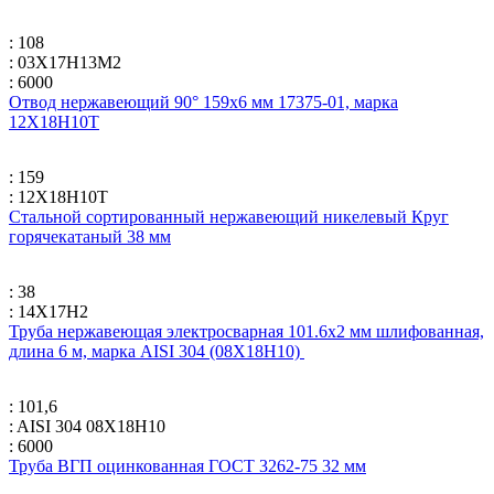
: 108
: 03Х17Н13М2
: 6000
Отвод нержавеющий 90° 159х6 мм 17375-01, марка
12Х18Н10Т
: 159
: 12Х18Н10Т
Стальной сортированный нержавеющий никелевый Круг
горячекатаный 38 мм
: 38
: 14Х17Н2
Труба нержавеющая электросварная 101.6х2 мм шлифованная,
длина 6 м, марка AISI 304 (08Х18Н10)
: 101,6
: AISI 304 08Х18Н10
: 6000
Труба ВГП оцинкованная ГОСТ 3262-75 32 мм