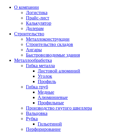
О компании
Логистика
Прайс-лист
Калькулятор
Дилерам
Строительство
Металлоконструкции
Строительство складов
Ангары
Быстровозводимые здания
Металлообработка
Гибка металла
Листовой алюминий
Уголок
Профиль
Гибка труб
Медные
Алюминиевые
Профильные
Производство гнутого швеллера
Вальцовка
Рубка
Гильотиной
Перфорирование