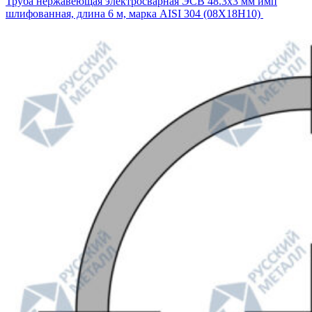
Труба нержавеющая электросварная ЭСВ 48.3х3 мм имп
шлифованная, длина 6 м, марка AISI 304 (08Х18Н10)