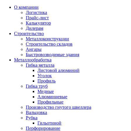
О компании
Логистика
Прайс-лист
Калькулятор
Дилерам
Строительство
Металлоконструкции
Строительство складов
Ангары
Быстровозводимые здания
Металлообработка
Гибка металла
Листовой алюминий
Уголок
Профиль
Гибка труб
Медные
Алюминиевые
Профильные
Производство гнутого швеллера
Вальцовка
Рубка
Гильотиной
Перфорирование