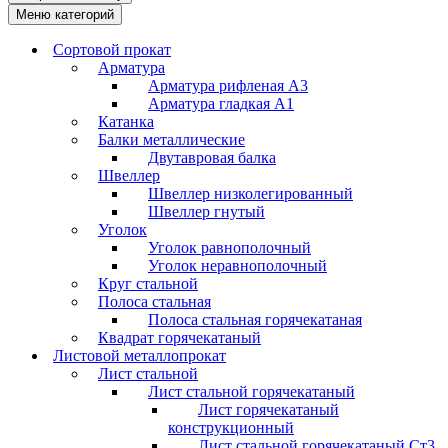
Меню категорий
Сортовой прокат
Арматура
Арматура рифленая А3
Арматура гладкая А1
Катанка
Балки металлические
Двутавровая балка
Швеллер
Швеллер низколегированный
Швеллер гнутый
Уголок
Уголок равнополочный
Уголок неравнополочный
Круг стальной
Полоса стальная
Полоса стальная горячекатаная
Квадрат горячекатаный
Листовой металлопрокат
Лист стальной
Лист стальной горячекатаный
Лист горячекатаный
конструкционный
Лист стальной горячекатаный Ст3