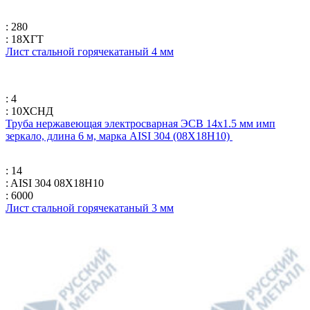
: 280
: 18ХГТ
Лист стальной горячекатаный 4 мм
: 4
: 10ХСНД
Труба нержавеющая электросварная ЭСВ 14х1.5 мм имп
зеркало, длина 6 м, марка AISI 304 (08Х18Н10)
: 14
: AISI 304 08Х18Н10
: 6000
Лист стальной горячекатаный 3 мм