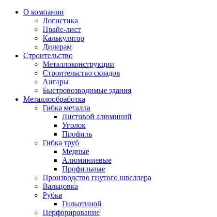
О компании
Логистика
Прайс-лист
Калькулятор
Дилерам
Строительство
Металлоконструкции
Строительство складов
Ангары
Быстровозводимые здания
Металлообработка
Гибка металла
Листовой алюминий
Уголок
Профиль
Гибка труб
Медные
Алюминиевые
Профильные
Производство гнутого швеллера
Вальцовка
Рубка
Гильотиной
Перфорирование