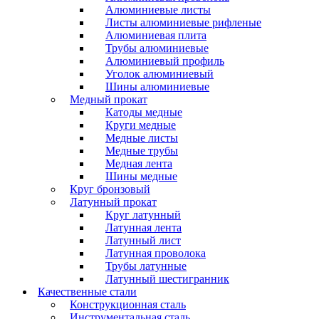
Алюминиевые листы
Листы алюминиевые рифленые
Алюминиевая плита
Трубы алюминиевые
Алюминиевый профиль
Уголок алюминиевый
Шины алюминиевые
Медный прокат
Катоды медные
Круги медные
Медные листы
Медные трубы
Медная лента
Шины медные
Круг бронзовый
Латунный прокат
Круг латунный
Латунная лента
Латунный лист
Латунная проволока
Трубы латунные
Латунный шестигранник
Качественные стали
Конструкционная сталь
Инструментальная сталь