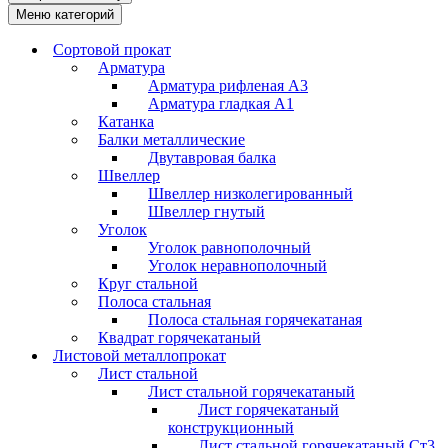
Меню категорий
Сортовой прокат
Арматура
Арматура рифленая А3
Арматура гладкая А1
Катанка
Балки металлические
Двутавровая балка
Швеллер
Швеллер низколегированный
Швеллер гнутый
Уголок
Уголок равнополочный
Уголок неравнополочный
Круг стальной
Полоса стальная
Полоса стальная горячекатаная
Квадрат горячекатаный
Листовой металлопрокат
Лист стальной
Лист стальной горячекатаный
Лист горячекатаный
конструкционный
Лист стальной горячекатаный Ст3