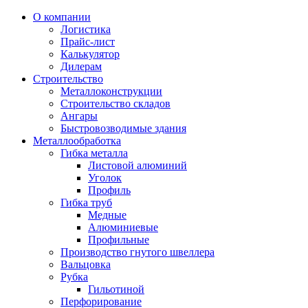
О компании
Логистика
Прайс-лист
Калькулятор
Дилерам
Строительство
Металлоконструкции
Строительство складов
Ангары
Быстровозводимые здания
Металлообработка
Гибка металла
Листовой алюминий
Уголок
Профиль
Гибка труб
Медные
Алюминиевые
Профильные
Производство гнутого швеллера
Вальцовка
Рубка
Гильотиной
Перфорирование