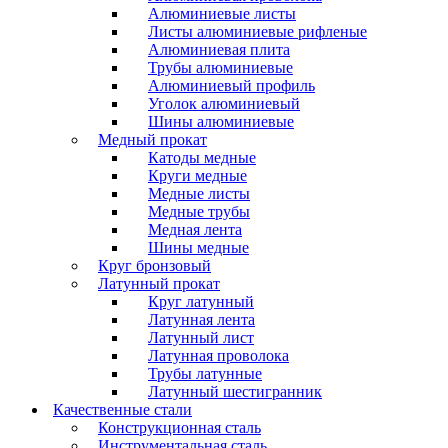
Алюминиевые листы
Листы алюминиевые рифленые
Алюминиевая плита
Трубы алюминиевые
Алюминиевый профиль
Уголок алюминиевый
Шины алюминиевые
Медный прокат
Катоды медные
Круги медные
Медные листы
Медные трубы
Медная лента
Шины медные
Круг бронзовый
Латунный прокат
Круг латунный
Латунная лента
Латунный лист
Латунная проволока
Трубы латунные
Латунный шестигранник
Качественные стали
Конструкционная сталь
Инструментальная сталь