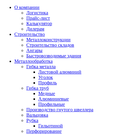
О компании
Логистика
Прайс-лист
Калькулятор
Дилерам
Строительство
Металлоконструкции
Строительство складов
Ангары
Быстровозводимые здания
Металлообработка
Гибка металла
Листовой алюминий
Уголок
Профиль
Гибка труб
Медные
Алюминиевые
Профильные
Производство гнутого швеллера
Вальцовка
Рубка
Гильотиной
Перфорирование