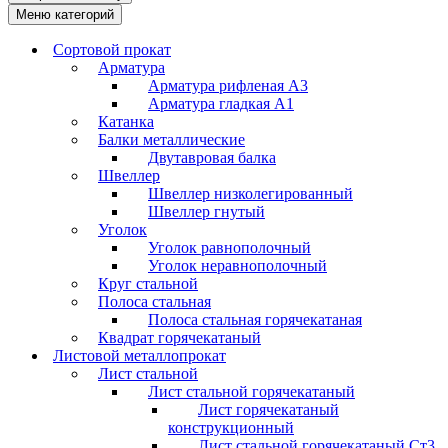
Меню категорий
Сортовой прокат
Арматура
Арматура рифленая А3
Арматура гладкая А1
Катанка
Балки металлические
Двутавровая балка
Швеллер
Швеллер низколегированный
Швеллер гнутый
Уголок
Уголок равнополочный
Уголок неравнополочный
Круг стальной
Полоса стальная
Полоса стальная горячекатаная
Квадрат горячекатаный
Листовой металлопрокат
Лист стальной
Лист стальной горячекатаный
Лист горячекатаный
конструкционный
Лист стальной горячекатаный Ст3