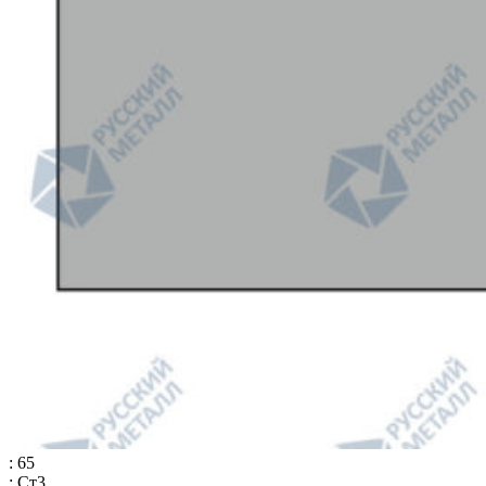
: 65
: Ст3