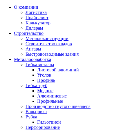
О компании
Логистика
Прайс-лист
Калькулятор
Дилерам
Строительство
Металлоконструкции
Строительство складов
Ангары
Быстровозводимые здания
Металлообработка
Гибка металла
Листовой алюминий
Уголок
Профиль
Гибка труб
Медные
Алюминиевые
Профильные
Производство гнутого швеллера
Вальцовка
Рубка
Гильотиной
Перфорирование