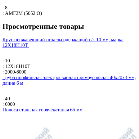
: 8
: АМГ2М (5052 O)
Просмотренные товары
Круг нержавеющий никельсодержащий г/к 10 мм, марка
12Х18Н10Т
: 10
: 12Х18Н10Т
: 2000-6000
Труба профильная электросварная прямоугольная 40х20х3 мм,
длина 6 м
: 40
: 6000
Полоса стальная горячекатаная 65 мм