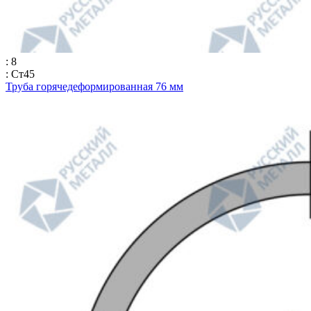
: 8
: Ст45
Труба горячедеформированная 76 мм