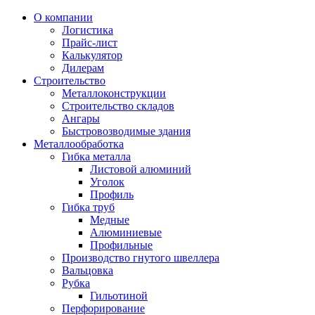
О компании
Логистика
Прайс-лист
Калькулятор
Дилерам
Строительство
Металлоконструкции
Строительство складов
Ангары
Быстровозводимые здания
Металлообработка
Гибка металла
Листовой алюминий
Уголок
Профиль
Гибка труб
Медные
Алюминиевые
Профильные
Производство гнутого швеллера
Вальцовка
Рубка
Гильотиной
Перфорирование