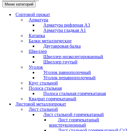
Меню категорий
Сортовой прокат
Арматура
Арматура рифленая А3
Арматура гладкая А1
Катанка
Балки металлические
Двутавровая балка
Швеллер
Швеллер низколегированный
Швеллер гнутый
Уголок
Уголок равнополочный
Уголок неравнополочный
Круг стальной
Полоса стальная
Полоса стальная горячекатаная
Квадрат горячекатаный
Листовой металлопрокат
Лист стальной
Лист стальной горячекатаный
Лист горячекатаный
конструкционный
Лист стальной горячекатаный Ст3