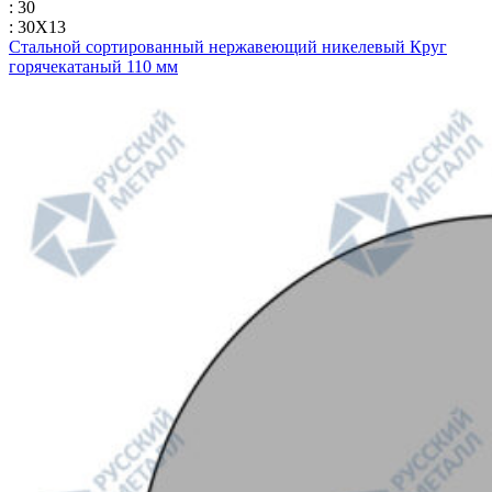
: 30
: 30Х13
Стальной сортированный нержавеющий никелевый Круг
горячекатаный 110 мм