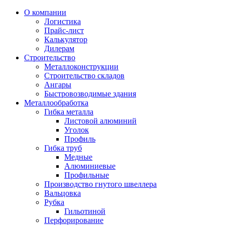
О компании
Логистика
Прайс-лист
Калькулятор
Дилерам
Строительство
Металлоконструкции
Строительство складов
Ангары
Быстровозводимые здания
Металлообработка
Гибка металла
Листовой алюминий
Уголок
Профиль
Гибка труб
Медные
Алюминиевые
Профильные
Производство гнутого швеллера
Вальцовка
Рубка
Гильотиной
Перфорирование