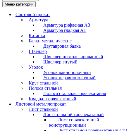
Меню категорий
Сортовой прокат
Арматура
Арматура рифленая А3
Арматура гладкая А1
Катанка
Балки металлические
Двутавровая балка
Швеллер
Швеллер низколегированный
Швеллер гнутый
Уголок
Уголок равнополочный
Уголок неравнополочный
Круг стальной
Полоса стальная
Полоса стальная горячекатаная
Квадрат горячекатаный
Листовой металлопрокат
Лист стальной
Лист стальной горячекатаный
Лист горячекатаный
конструкционный
Лист стальной горячекатаный Ст3