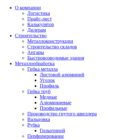
О компании
Логистика
Прайс-лист
Калькулятор
Дилерам
Строительство
Металлоконструкции
Строительство складов
Ангары
Быстровозводимые здания
Металлообработка
Гибка металла
Листовой алюминий
Уголок
Профиль
Гибка труб
Медные
Алюминиевые
Профильные
Производство гнутого швеллера
Вальцовка
Рубка
Гильотиной
Перфорирование