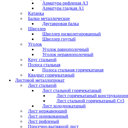
Арматура рифленая А3
Арматура гладкая А1
Катанка
Балки металлические
Двутавровая балка
Швеллер
Швеллер низколегированный
Швеллер гнутый
Уголок
Уголок равнополочный
Уголок неравнополочный
Круг стальной
Полоса стальная
Полоса стальная горячекатаная
Квадрат горячекатаный
Листовой металлопрокат
Лист стальной
Лист стальной горячекатаный
Лист горячекатаный конструкцион
Лист стальной горячекатаный Ст3
Лист холоднокатаный
Лист нержавеющий
Лист оцинкованный
Лист рифленый
Просечно-вытяжной лист