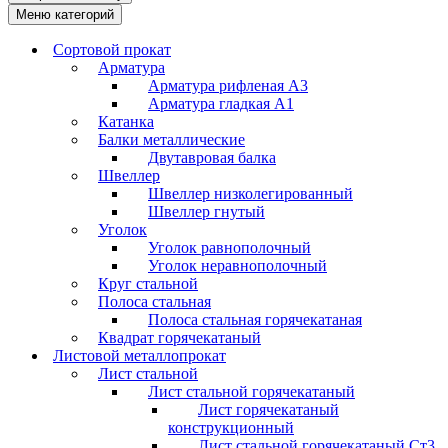
Меню категорий
Сортовой прокат
Арматура
Арматура рифленая А3
Арматура гладкая А1
Катанка
Балки металлические
Двутавровая балка
Швеллер
Швеллер низколегированный
Швеллер гнутый
Уголок
Уголок равнополочный
Уголок неравнополочный
Круг стальной
Полоса стальная
Полоса стальная горячекатаная
Квадрат горячекатаный
Листовой металлопрокат
Лист стальной
Лист стальной горячекатаный
Лист горячекатаный
конструкционный
Лист стальной горячекатаный Ст3