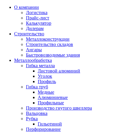
О компании
Логистика
Прайс-лист
Калькулятор
Дилерам
Строительство
Металлоконструкции
Строительство складов
Ангары
Быстровозводимые здания
Металлообработка
Гибка металла
Листовой алюминий
Уголок
Профиль
Гибка труб
Медные
Алюминиевые
Профильные
Производство гнутого швеллера
Вальцовка
Рубка
Гильотиной
Перфорирование