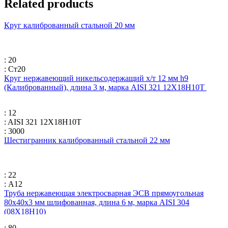
Related products
Круг калиброванный стальной 20 мм
: 20
: Ст20
Круг нержавеющий никельсодержащий х/т 12 мм h9
(Калиброванный), длина 3 м, марка AISI 321 12Х18Н10Т
: 12
: AISI 321 12Х18Н10Т
: 3000
Шестигранник калиброванный стальной 22 мм
: 22
: А12
Труба нержавеющая электросварная ЭСВ прямоугольная
80х40х3 мм шлифованная, длина 6 м, марка AISI 304
(08Х18Н10)
: 80