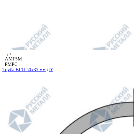
: 1,5
: АМГ5М
: РМРС
Труба ВГП 50х35 мм ДУ