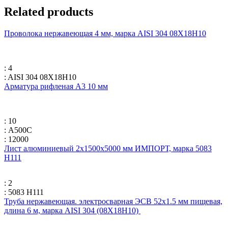
Related products
Проволока нержавеющая 4 мм, марка AISI 304 08Х18Н10
: 4
: AISI 304 08Х18Н10
Арматура рифленая А3 10 мм
: 10
: А500С
: 12000
Лист алюминиевый 2х1500х5000 мм ИМПОРТ, марка 5083
H111
: 2
: 5083 H111
Труба нержавеющая. электросварная ЭСВ 52х1.5 мм пищевая,
длина 6 м, марка AISI 304 (08Х18Н10)