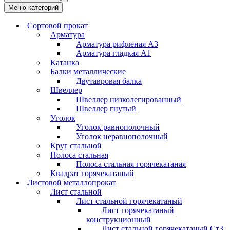
Меню категорий
Сортовой прокат
Арматура
Арматура рифленая А3
Арматура гладкая А1
Катанка
Балки металлические
Двутавровая балка
Швеллер
Швеллер низколегированный
Швеллер гнутый
Уголок
Уголок равнополочный
Уголок неравнополочный
Круг стальной
Полоса стальная
Полоса стальная горячекатаная
Квадрат горячекатаный
Листовой металлопрокат
Лист стальной
Лист стальной горячекатаный
Лист горячекатаный
конструкционный
Лист стальной горячекатаный Ст3