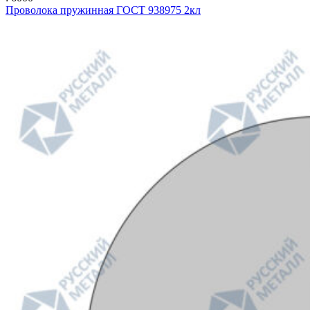
Проволока пружинная ГОСТ 938975 2кл