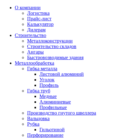
О компании
Логистика
Прайс-лист
Калькулятор
Дилерам
Строительство
Металлоконструкции
Строительство складов
Ангары
Быстровозводимые здания
Металлообработка
Гибка металла
Листовой алюминий
Уголок
Профиль
Гибка труб
Медные
Алюминиевые
Профильные
Производство гнутого швеллера
Вальцовка
Рубка
Гильотиной
Перфорирование