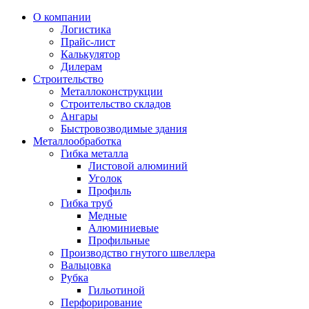
О компании
Логистика
Прайс-лист
Калькулятор
Дилерам
Строительство
Металлоконструкции
Строительство складов
Ангары
Быстровозводимые здания
Металлообработка
Гибка металла
Листовой алюминий
Уголок
Профиль
Гибка труб
Медные
Алюминиевые
Профильные
Производство гнутого швеллера
Вальцовка
Рубка
Гильотиной
Перфорирование