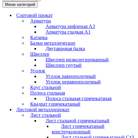
Меню категорий
Сортовой прокат
Арматура
Арматура рифленая А3
Арматура гладкая А1
Катанка
Балки металлические
Двутавровая балка
Швеллер
Швеллер низколегированный
Швеллер гнутый
Уголок
Уголок равнополочный
Уголок неравнополочный
Круг стальной
Полоса стальная
Полоса стальная горячекатаная
Квадрат горячекатаный
Листовой металлопрокат
Лист стальной
Лист стальной горячекатаный
Лист горячекатаный
конструкционный
Лист стальной горячекатаный Ст3