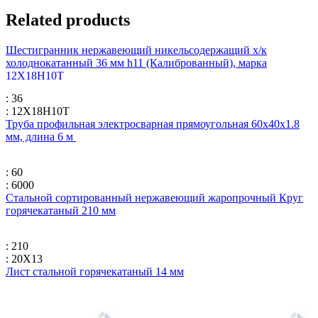
Related products
Шестигранник нержавеющий никельсодержащий х/к
холоднокатанный 36 мм h11 (Калиброванный), марка
12Х18Н10Т
: 36
: 12Х18Н10Т
Труба профильная электросварная прямоугольная 60х40х1.8
мм, длина 6 м
: 60
: 6000
Стальной сортированный нержавеющий жаропрочный Круг
горячекатаный 210 мм
: 210
: 20Х13
Лист стальной горячекатаный 14 мм