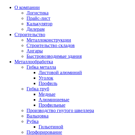
О компании
Логистика
Прайс-лист
Калькулятор
Дилерам
Строительство
Металлоконструкции
Строительство складов
Ангары
Быстровозводимые здания
Металлообработка
Гибка металла
Листовой алюминий
Уголок
Профиль
Гибка труб
Медные
Алюминиевые
Профильные
Производство гнутого швеллера
Вальцовка
Рубка
Гильотиной
Перфорирование