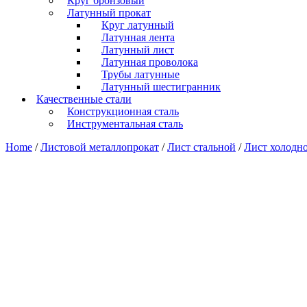
Круг бронзовый
Латунный прокат
Круг латунный
Латунная лента
Латунный лист
Латунная проволока
Трубы латунные
Латунный шестигранник
Качественные стали
Конструкционная сталь
Инструментальная сталь
Home
/
Листовой металлопрокат
/
Лист стальной
/
Лист холодн