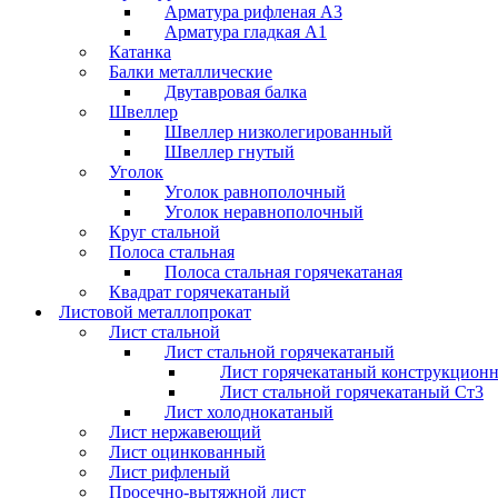
Арматура рифленая А3
Арматура гладкая А1
Катанка
Балки металлические
Двутавровая балка
Швеллер
Швеллер низколегированный
Швеллер гнутый
Уголок
Уголок равнополочный
Уголок неравнополочный
Круг стальной
Полоса стальная
Полоса стальная горячекатаная
Квадрат горячекатаный
Листовой металлопрокат
Лист стальной
Лист стальной горячекатаный
Лист горячекатаный конструкцион
Лист стальной горячекатаный Ст3
Лист холоднокатаный
Лист нержавеющий
Лист оцинкованный
Лист рифленый
Просечно-вытяжной лист