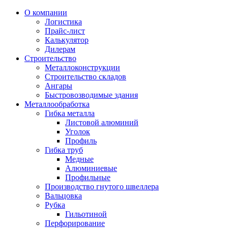
О компании
Логистика
Прайс-лист
Калькулятор
Дилерам
Строительство
Металлоконструкции
Строительство складов
Ангары
Быстровозводимые здания
Металлообработка
Гибка металла
Листовой алюминий
Уголок
Профиль
Гибка труб
Медные
Алюминиевые
Профильные
Производство гнутого швеллера
Вальцовка
Рубка
Гильотиной
Перфорирование