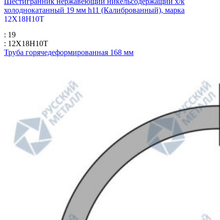
Шестигранник нержавеющий никельсодержащий х/к
холоднокатанный 19 мм h11 (Калиброванный), марка
12Х18Н10Т
: 19
: 12Х18Н10Т
Труба горячедеформированная 168 мм