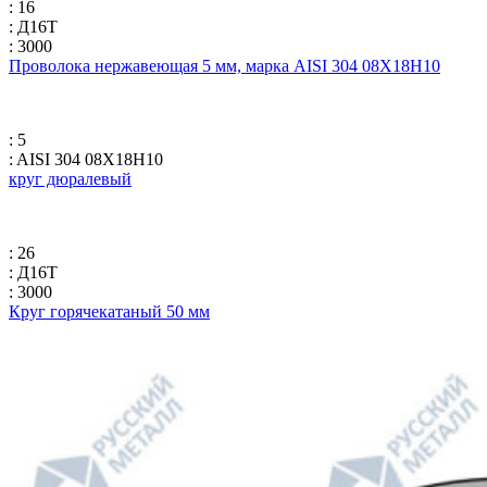
: 16
: Д16Т
: 3000
Проволока нержавеющая 5 мм, марка AISI 304 08Х18Н10
: 5
: AISI 304 08Х18Н10
круг дюралевый
: 26
: Д16Т
: 3000
Круг горячекатаный 50 мм