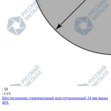
: 50
: Ст3
Шестигранник горячекатаный конструкционный 24 мм марка
40Х