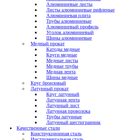
Алюминиевые листы
Листы алюминиевые рифленые
Алюминиевая плита
Трубы алюминиевые
Алюминиевый профиль
Уголок алюминиевый
Шины алюминиевые
Медный прокат
Катоды медные
Круги медные
Медные листы
Медные трубы
Медная лента
Шины медные
Круг бронзовый
Латунный прокат
Круг латунный
Латунная лента
Латунный лист
Латунная проволока
Трубы латунные
Латунный шестигранник
Качественные стали
Конструкционная сталь
Инструментальная сталь