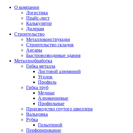
О компании
Логистика
Прайс-лист
Калькулятор
Дилерам
Строительство
Металлоконструкции
Строительство складов
Ангары
Быстровозводимые здания
Металлообработка
Гибка металла
Листовой алюминий
Уголок
Профиль
Гибка труб
Медные
Алюминиевые
Профильные
Производство гнутого швеллера
Вальцовка
Рубка
Гильотиной
Перфорирование