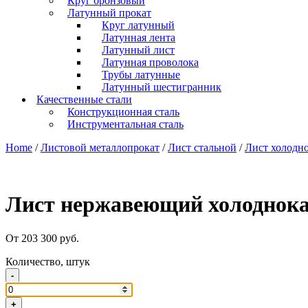
Круг бронзовый
Латунный прокат
Круг латунный
Латунная лента
Латунный лист
Латунная проволока
Трубы латунные
Латунный шестигранник
Качественные стали
Конструкционная сталь
Инструментальная сталь
Home
/
Листовой металлопрокат
/
Лист стальной
/
Лист холодн
Лист нержавеющий холоднока
От 203 300 руб.
Количество, штук
-
+