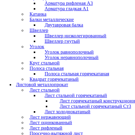
Арматура рифленая А3
Арматура гладкая А1
Катанка
Балки металлические
Двутавровая балка
Швеллер
Швеллер низколегированный
Швеллер гнутый
Уголок
Уголок равнополочный
Уголок неравнополочный
Круг стальной
Полоса стальная
Полоса стальная горячекатаная
Квадрат горячекатаный
Листовой металлопрокат
Лист стальной
Лист стальной горячекатаный
Лист горячекатаный конструкцион
Лист стальной горячекатаный Ст3
Лист холоднокатаный
Лист нержавеющий
Лист оцинкованный
Лист рифленый
Просечно-вытяжной лист