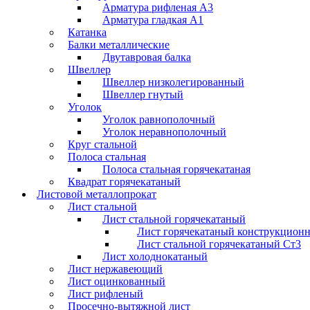
Арматура рифленая А3
Арматура гладкая А1
Катанка
Балки металлические
Двутавровая балка
Швеллер
Швеллер низколегированный
Швеллер гнутый
Уголок
Уголок равнополочный
Уголок неравнополочный
Круг стальной
Полоса стальная
Полоса стальная горячекатаная
Квадрат горячекатаный
Листовой металлопрокат
Лист стальной
Лист стальной горячекатаный
Лист горячекатаный конструкцион
Лист стальной горячекатаный Ст3
Лист холоднокатаный
Лист нержавеющий
Лист оцинкованный
Лист рифленый
Просечно-вытяжной лист