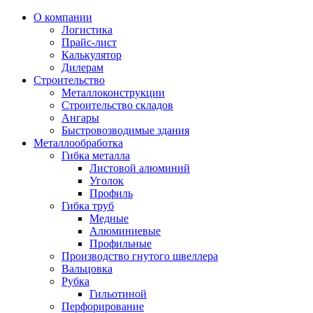
О компании
Логистика
Прайс-лист
Калькулятор
Дилерам
Строительство
Металлоконструкции
Строительство складов
Ангары
Быстровозводимые здания
Металлообработка
Гибка металла
Листовой алюминий
Уголок
Профиль
Гибка труб
Медные
Алюминиевые
Профильные
Производство гнутого швеллера
Вальцовка
Рубка
Гильотиной
Перфорирование