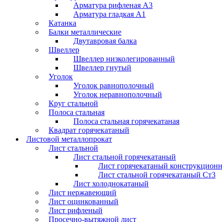
Арматура рифленая А3
Арматура гладкая А1
Катанка
Балки металлические
Двутавровая балка
Швеллер
Швеллер низколегированный
Швеллер гнутый
Уголок
Уголок равнополочный
Уголок неравнополочный
Круг стальной
Полоса стальная
Полоса стальная горячекатаная
Квадрат горячекатаный
Листовой металлопрокат
Лист стальной
Лист стальной горячекатаный
Лист горячекатаный конструкцион
Лист стальной горячекатаный Ст3
Лист холоднокатаный
Лист нержавеющий
Лист оцинкованный
Лист рифленый
Просечно-вытяжной лист