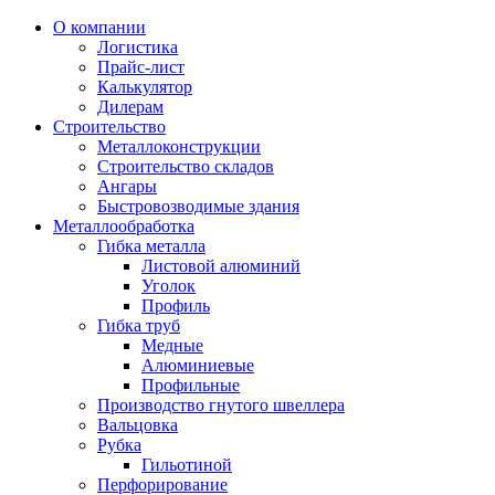
О компании
Логистика
Прайс-лист
Калькулятор
Дилерам
Строительство
Металлоконструкции
Строительство складов
Ангары
Быстровозводимые здания
Металлообработка
Гибка металла
Листовой алюминий
Уголок
Профиль
Гибка труб
Медные
Алюминиевые
Профильные
Производство гнутого швеллера
Вальцовка
Рубка
Гильотиной
Перфорирование