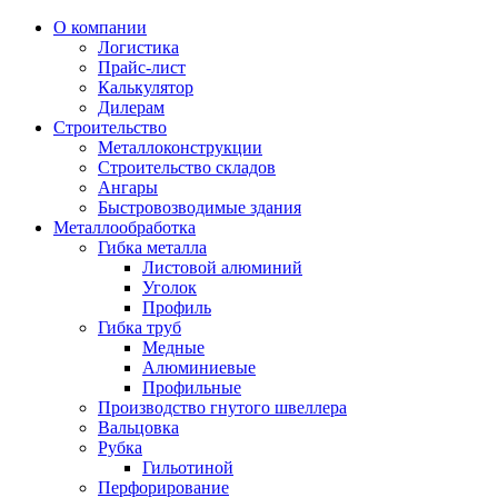
О компании
Логистика
Прайс-лист
Калькулятор
Дилерам
Строительство
Металлоконструкции
Строительство складов
Ангары
Быстровозводимые здания
Металлообработка
Гибка металла
Листовой алюминий
Уголок
Профиль
Гибка труб
Медные
Алюминиевые
Профильные
Производство гнутого швеллера
Вальцовка
Рубка
Гильотиной
Перфорирование