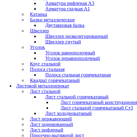
Арматура рифленая А3
Арматура гладкая А1
Катанка
Балки металлические
Двутавровая балка
Швеллер
Швеллер низколегированный
Швеллер гнутый
Уголок
Уголок равнополочный
Уголок неравнополочный
Круг стальной
Полоса стальная
Полоса стальная горячекатаная
Квадрат горячекатаный
Листовой металлопрокат
Лист стальной
Лист стальной горячекатаный
Лист горячекатаный конструкцион
Лист стальной горячекатаный Ст3
Лист холоднокатаный
Лист нержавеющий
Лист оцинкованный
Лист рифленый
Просечно-вытяжной лист