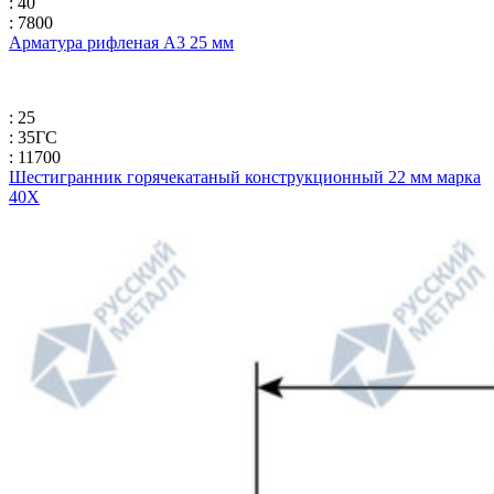
: 40
: 7800
Арматура рифленая А3 25 мм
: 25
: 35ГС
: 11700
Шестигранник горячекатаный конструкционный 22 мм марка
40Х