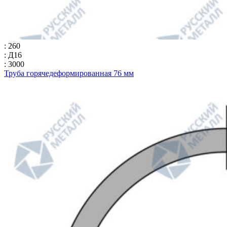
: 260
: Д16
: 3000
Труба горячедеформированная 76 мм