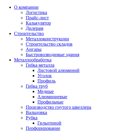
О компании
Логистика
Прайс-лист
Калькулятор
Дилерам
Строительство
Металлоконструкции
Строительство складов
Ангары
Быстровозводимые здания
Металлообработка
Гибка металла
Листовой алюминий
Уголок
Профиль
Гибка труб
Медные
Алюминиевые
Профильные
Производство гнутого швеллера
Вальцовка
Рубка
Гильотиной
Перфорирование