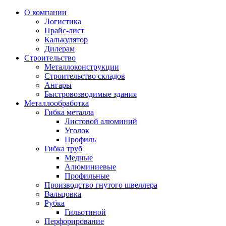
О компании
Логистика
Прайс-лист
Калькулятор
Дилерам
Строительство
Металлоконструкции
Строительство складов
Ангары
Быстровозводимые здания
Металлообработка
Гибка металла
Листовой алюминий
Уголок
Профиль
Гибка труб
Медные
Алюминиевые
Профильные
Производство гнутого швеллера
Вальцовка
Рубка
Гильотиной
Перфорирование