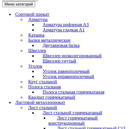
Меню категорий
Сортовой прокат
Арматура
Арматура рифленая А3
Арматура гладкая А1
Катанка
Балки металлические
Двутавровая балка
Швеллер
Швеллер низколегированный
Швеллер гнутый
Уголок
Уголок равнополочный
Уголок неравнополочный
Круг стальной
Полоса стальная
Полоса стальная горячекатаная
Квадрат горячекатаный
Листовой металлопрокат
Лист стальной
Лист стальной горячекатаный
Лист горячекатаный
конструкционный
Лист стальной горячекатаный Ст3