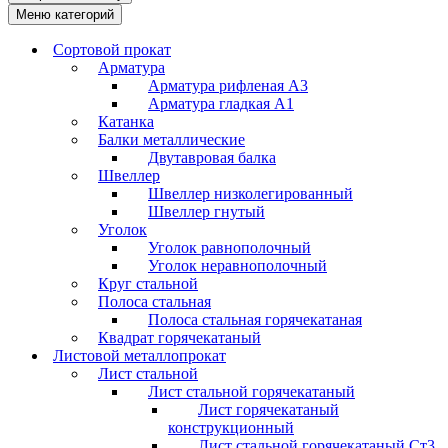
Меню категорий
Сортовой прокат
Арматура
Арматура рифленая А3
Арматура гладкая А1
Катанка
Балки металлические
Двутавровая балка
Швеллер
Швеллер низколегированный
Швеллер гнутый
Уголок
Уголок равнополочный
Уголок неравнополочный
Круг стальной
Полоса стальная
Полоса стальная горячекатаная
Квадрат горячекатаный
Листовой металлопрокат
Лист стальной
Лист стальной горячекатаный
Лист горячекатаный
конструкционный
Лист стальной горячекатаный Ст3