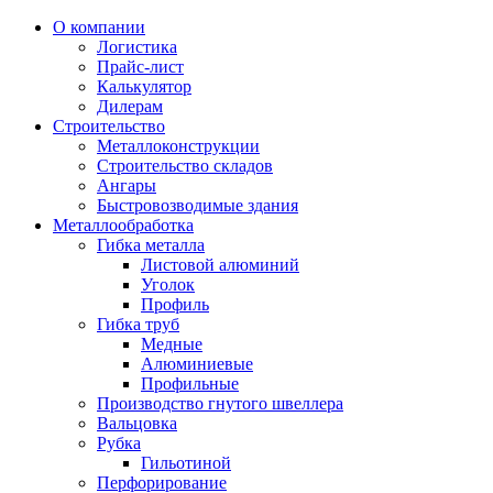
О компании
Логистика
Прайс-лист
Калькулятор
Дилерам
Строительство
Металлоконструкции
Строительство складов
Ангары
Быстровозводимые здания
Металлообработка
Гибка металла
Листовой алюминий
Уголок
Профиль
Гибка труб
Медные
Алюминиевые
Профильные
Производство гнутого швеллера
Вальцовка
Рубка
Гильотиной
Перфорирование