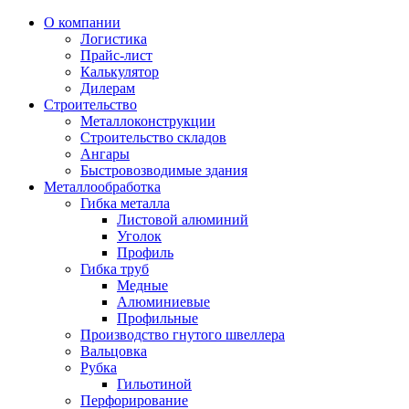
О компании
Логистика
Прайс-лист
Калькулятор
Дилерам
Строительство
Металлоконструкции
Строительство складов
Ангары
Быстровозводимые здания
Металлообработка
Гибка металла
Листовой алюминий
Уголок
Профиль
Гибка труб
Медные
Алюминиевые
Профильные
Производство гнутого швеллера
Вальцовка
Рубка
Гильотиной
Перфорирование