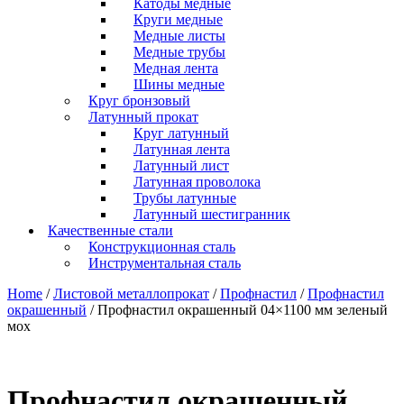
Катоды медные
Круги медные
Медные листы
Медные трубы
Медная лента
Шины медные
Круг бронзовый
Латунный прокат
Круг латунный
Латунная лента
Латунный лист
Латунная проволока
Трубы латунные
Латунный шестигранник
Качественные стали
Конструкционная сталь
Инструментальная сталь
Home
/
Листовой металлопрокат
/
Профнастил
/
Профнастил
окрашенный
/ Профнастил окрашенный 04×1100 мм зеленый
мох
Профнастил окрашенный