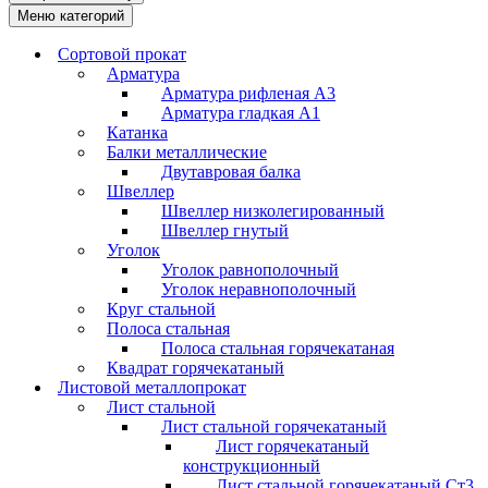
Меню категорий
Сортовой прокат
Арматура
Арматура рифленая А3
Арматура гладкая А1
Катанка
Балки металлические
Двутавровая балка
Швеллер
Швеллер низколегированный
Швеллер гнутый
Уголок
Уголок равнополочный
Уголок неравнополочный
Круг стальной
Полоса стальная
Полоса стальная горячекатаная
Квадрат горячекатаный
Листовой металлопрокат
Лист стальной
Лист стальной горячекатаный
Лист горячекатаный
конструкционный
Лист стальной горячекатаный Ст3