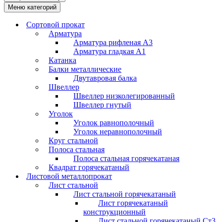
Меню категорий
Сортовой прокат
Арматура
Арматура рифленая А3
Арматура гладкая А1
Катанка
Балки металлические
Двутавровая балка
Швеллер
Швеллер низколегированный
Швеллер гнутый
Уголок
Уголок равнополочный
Уголок неравнополочный
Круг стальной
Полоса стальная
Полоса стальная горячекатаная
Квадрат горячекатаный
Листовой металлопрокат
Лист стальной
Лист стальной горячекатаный
Лист горячекатаный
конструкционный
Лист стальной горячекатаный Ст3