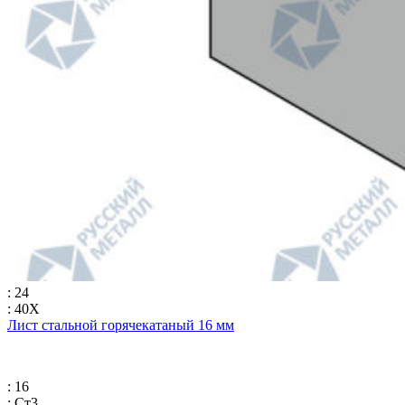
: 24
: 40Х
Лист стальной горячекатаный 16 мм
: 16
: Ст3