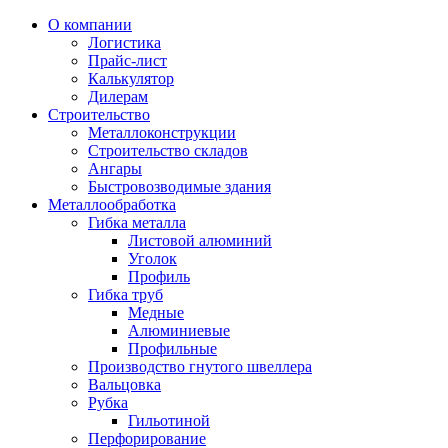
О компании
Логистика
Прайс-лист
Калькулятор
Дилерам
Строительство
Металлоконструкции
Строительство складов
Ангары
Быстровозводимые здания
Металлообработка
Гибка металла
Листовой алюминий
Уголок
Профиль
Гибка труб
Медные
Алюминиевые
Профильные
Производство гнутого швеллера
Вальцовка
Рубка
Гильотиной
Перфорирование