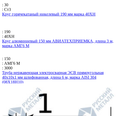
: 30
: Ст3
Круг горячекатаный никелевый 190 мм марка 40ХН
: 190
: 40ХН
Круг алюминиевый 150 мм АВИАТЕХПРИЕМКА, длина 3 м,
марка АМГ6 М
: 150
: АМГ6 М
: 3000
Труба нержавеющая электросварная ЭСВ прямоугольная
40х10х1 мм шлифованная, длина 6 м, марка AISI 304
(08Х18Н10)