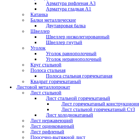
Арматура рифленая А3
Арматура гладкая А1
Катанка
Балки металлические
Двутавровая балка
Швеллер
Швеллер низколегированный
Швеллер гнутый
Уголок
Уголок равнополочный
Уголок неравнополочный
Круг стальной
Полоса стальная
Полоса стальная горячекатаная
Квадрат горячекатаный
Листовой металлопрокат
Лист стальной
Лист стальной горячекатаный
Лист горячекатаный конструкцион
Лист стальной горячекатаный Ст3
Лист холоднокатаный
Лист нержавеющий
Лист оцинкованный
Лист рифленый
Просечно-вытяжной лист