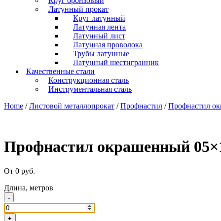
Круг бронзовый
Латунный прокат
Круг латунный
Латунная лента
Латунный лист
Латунная проволока
Трубы латунные
Латунный шестигранник
Качественные стали
Конструкционная сталь
Инструментальная сталь
Home
/
Листовой металлопрокат
/
Профнастил
/
Профнастил о
Профнастил окрашенный 05×1
От 0 руб.
Длина, метров
-
+