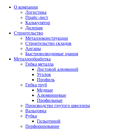
О компании
Логистика
Прайс-лист
Калькулятор
Дилерам
Строительство
Металлоконструкции
Строительство складов
Ангары
Быстровозводимые здания
Металлообработка
Гибка металла
Листовой алюминий
Уголок
Профиль
Гибка труб
Медные
Алюминиевые
Профильные
Производство гнутого швеллера
Вальцовка
Рубка
Гильотиной
Перфорирование