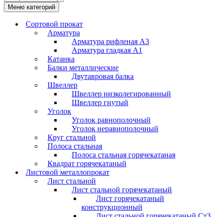
Меню категорий
Сортовой прокат
Арматура
Арматура рифленая А3
Арматура гладкая А1
Катанка
Балки металлические
Двутавровая балка
Швеллер
Швеллер низколегированный
Швеллер гнутый
Уголок
Уголок равнополочный
Уголок неравнополочный
Круг стальной
Полоса стальная
Полоса стальная горячекатаная
Квадрат горячекатаный
Листовой металлопрокат
Лист стальной
Лист стальной горячекатаный
Лист горячекатаный
конструкционный
Лист стальной горячекатаный Ст3