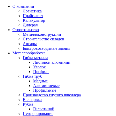
О компании
Логистика
Прайс-лист
Калькулятор
Дилерам
Строительство
Металлоконструкции
Строительство складов
Ангары
Быстровозводимые здания
Металлообработка
Гибка металла
Листовой алюминий
Уголок
Профиль
Гибка труб
Медные
Алюминиевые
Профильные
Производство гнутого швеллера
Вальцовка
Рубка
Гильотиной
Перфорирование