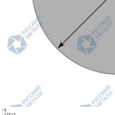
: 8
: 12Х13