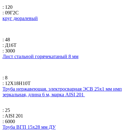
: 120
: 09Г2С
круг дюралевый
: 48
: Д16Т
: 3000
Лист стальной горячекатаный 8 мм
: 8
: 12Х18Н10Т
Труба нержавеющая. электросварная ЭСВ 25х1 мм имп
зеркальная, длина 6 м, марка AISI 201
: 25
: AISI 201
: 6000
Труба ВГП 15х28 мм ДУ