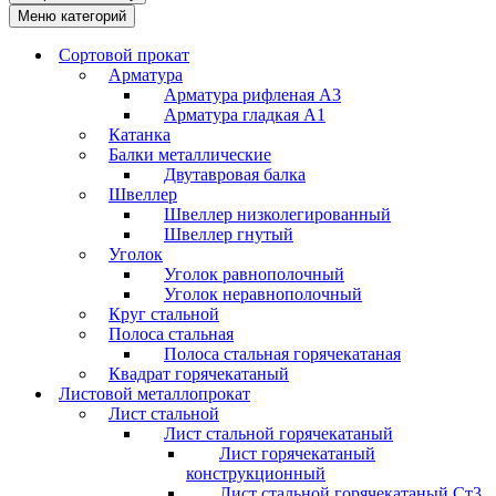
Меню категорий
Сортовой прокат
Арматура
Арматура рифленая А3
Арматура гладкая А1
Катанка
Балки металлические
Двутавровая балка
Швеллер
Швеллер низколегированный
Швеллер гнутый
Уголок
Уголок равнополочный
Уголок неравнополочный
Круг стальной
Полоса стальная
Полоса стальная горячекатаная
Квадрат горячекатаный
Листовой металлопрокат
Лист стальной
Лист стальной горячекатаный
Лист горячекатаный
конструкционный
Лист стальной горячекатаный Ст3