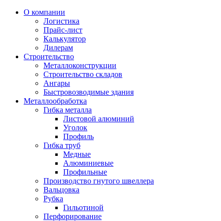
О компании
Логистика
Прайс-лист
Калькулятор
Дилерам
Строительство
Металлоконструкции
Строительство складов
Ангары
Быстровозводимые здания
Металлообработка
Гибка металла
Листовой алюминий
Уголок
Профиль
Гибка труб
Медные
Алюминиевые
Профильные
Производство гнутого швеллера
Вальцовка
Рубка
Гильотиной
Перфорирование