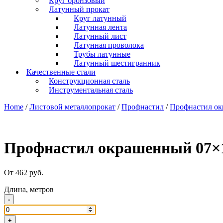
Круг бронзовый
Латунный прокат
Круг латунный
Латунная лента
Латунный лист
Латунная проволока
Трубы латунные
Латунный шестигранник
Качественные стали
Конструкционная сталь
Инструментальная сталь
Home
/
Листовой металлопрокат
/
Профнастил
/
Профнастил о
Профнастил окрашенный 07×
От 462 руб.
Длина, метров
-
+