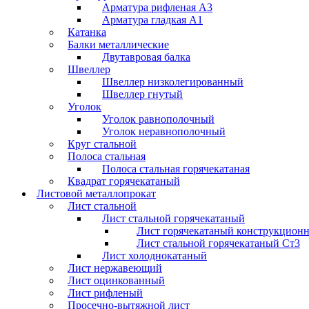
Арматура рифленая А3
Арматура гладкая А1
Катанка
Балки металлические
Двутавровая балка
Швеллер
Швеллер низколегированный
Швеллер гнутый
Уголок
Уголок равнополочный
Уголок неравнополочный
Круг стальной
Полоса стальная
Полоса стальная горячекатаная
Квадрат горячекатаный
Листовой металлопрокат
Лист стальной
Лист стальной горячекатаный
Лист горячекатаный конструкцион
Лист стальной горячекатаный Ст3
Лист холоднокатаный
Лист нержавеющий
Лист оцинкованный
Лист рифленый
Просечно-вытяжной лист