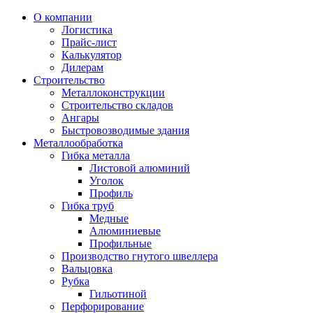
О компании
Логистика
Прайс-лист
Калькулятор
Дилерам
Строительство
Металлоконструкции
Строительство складов
Ангары
Быстровозводимые здания
Металлообработка
Гибка металла
Листовой алюминий
Уголок
Профиль
Гибка труб
Медные
Алюминиевые
Профильные
Производство гнутого швеллера
Вальцовка
Рубка
Гильотиной
Перфорирование