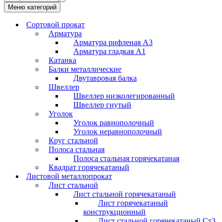
Меню категорий
Сортовой прокат
Арматура
Арматура рифленая А3
Арматура гладкая А1
Катанка
Балки металлические
Двутавровая балка
Швеллер
Швеллер низколегированный
Швеллер гнутый
Уголок
Уголок равнополочный
Уголок неравнополочный
Круг стальной
Полоса стальная
Полоса стальная горячекатаная
Квадрат горячекатаный
Листовой металлопрокат
Лист стальной
Лист стальной горячекатаный
Лист горячекатаный
конструкционный
Лист стальной горячекатаный Ст3