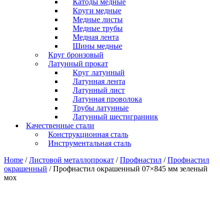
Катоды медные
Круги медные
Медные листы
Медные трубы
Медная лента
Шины медные
Круг бронзовый
Латунный прокат
Круг латунный
Латунная лента
Латунный лист
Латунная проволока
Трубы латунные
Латунный шестигранник
Качественные стали
Конструкционная сталь
Инструментальная сталь
Home
/
Листовой металлопрокат
/
Профнастил
/
Профнастил
окрашенный
/ Профнастил окрашенный 07×845 мм зеленый
мох