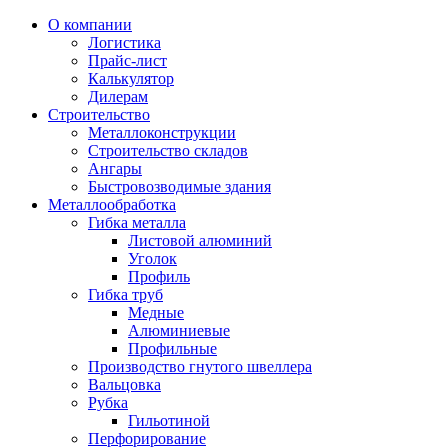
О компании
Логистика
Прайс-лист
Калькулятор
Дилерам
Строительство
Металлоконструкции
Строительство складов
Ангары
Быстровозводимые здания
Металлообработка
Гибка металла
Листовой алюминий
Уголок
Профиль
Гибка труб
Медные
Алюминиевые
Профильные
Производство гнутого швеллера
Вальцовка
Рубка
Гильотиной
Перфорирование