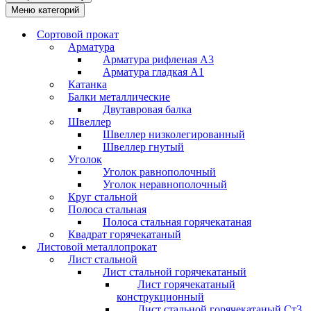
Меню категорий
Сортовой прокат
Арматура
Арматура рифленая А3
Арматура гладкая А1
Катанка
Балки металлические
Двутавровая балка
Швеллер
Швеллер низколегированный
Швеллер гнутый
Уголок
Уголок равнополочный
Уголок неравнополочный
Круг стальной
Полоса стальная
Полоса стальная горячекатаная
Квадрат горячекатаный
Листовой металлопрокат
Лист стальной
Лист стальной горячекатаный
Лист горячекатаный
конструкционный
Лист стальной горячекатаный Ст3