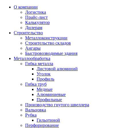
О компании
Логистика
Прайс-лист
Калькулятор
Дилерам
Строительство
Металлоконструкции
Строительство складов
Ангары
Быстровозводимые здания
Металлообработка
Гибка металла
Листовой алюминий
Уголок
Профиль
Гибка труб
Медные
Алюминиевые
Профильные
Производство гнутого швеллера
Вальцовка
Рубка
Гильотиной
Перфорирование