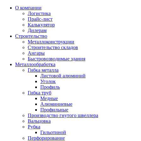
О компании
Логистика
Прайс-лист
Калькулятор
Дилерам
Строительство
Металлоконструкции
Строительство складов
Ангары
Быстровозводимые здания
Металлообработка
Гибка металла
Листовой алюминий
Уголок
Профиль
Гибка труб
Медные
Алюминиевые
Профильные
Производство гнутого швеллера
Вальцовка
Рубка
Гильотиной
Перфорирование