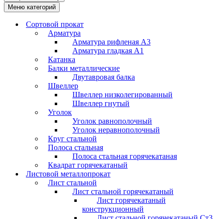
Меню категорий
Сортовой прокат
Арматура
Арматура рифленая А3
Арматура гладкая А1
Катанка
Балки металлические
Двутавровая балка
Швеллер
Швеллер низколегированный
Швеллер гнутый
Уголок
Уголок равнополочный
Уголок неравнополочный
Круг стальной
Полоса стальная
Полоса стальная горячекатаная
Квадрат горячекатаный
Листовой металлопрокат
Лист стальной
Лист стальной горячекатаный
Лист горячекатаный
конструкционный
Лист стальной горячекатаный Ст3