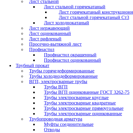
Лист стальной
Лист стальной горячекатаный
Лист горячекатаный конструкцион
Лист стальной горячекатаный Ст3
Лист холоднокатаный
Лист нержавеющий
Лист оцинкованный
Лист рифленый
Просечно-вытяжной лист
Профнастил
Профнастил окрашенный
Профнастил оцинкованный
Трубный прокат
Трубы горячедеформированные
Трубы холоднодеформированные
ВГП, электросварные трубы
Трубы ВГП
Трубы ВГП оцинкованные ГОСТ 3262-75
Трубы электросварные круглые
Трубы электросварные квадратные
Трубы электросварные прямоугольные
Трубы электросварные оцинкованные
Трубопроводная арматура
Муфты соединительные
Отводы