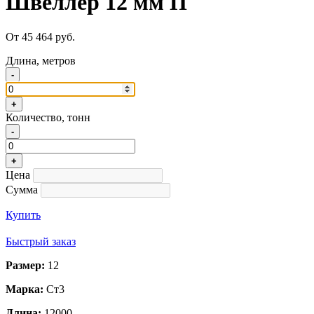
Швеллер 12 мм П
От 45 464 руб.
Длина, метров
-
+
Количество, тонн
-
+
Цена
Сумма
Купить
Быстрый заказ
Размер:
12
Марка:
Ст3
Длина:
12000