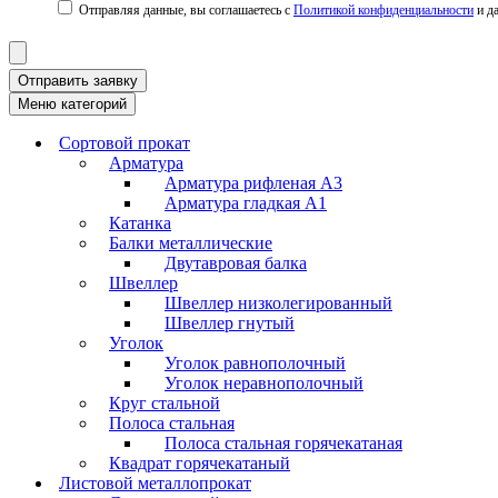
Политикой конфиденциальности
Отправить заявку
Меню категорий
Сортовой прокат
Арматура
Арматура рифленая А3
Арматура гладкая А1
Катанка
Балки металлические
Двутавровая балка
Швеллер
Швеллер низколегированный
Швеллер гнутый
Уголок
Уголок равнополочный
Уголок неравнополочный
Круг стальной
Полоса стальная
Полоса стальная горячекатаная
Квадрат горячекатаный
Листовой металлопрокат