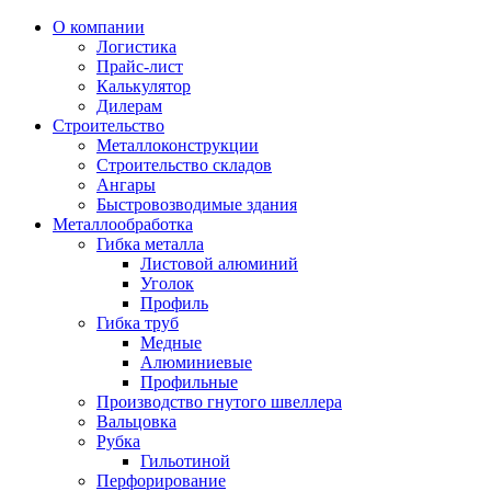
О компании
Логистика
Прайс-лист
Калькулятор
Дилерам
Строительство
Металлоконструкции
Строительство складов
Ангары
Быстровозводимые здания
Металлообработка
Гибка металла
Листовой алюминий
Уголок
Профиль
Гибка труб
Медные
Алюминиевые
Профильные
Производство гнутого швеллера
Вальцовка
Рубка
Гильотиной
Перфорирование