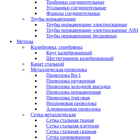
Тройники соединительные
Угольники соединительные
Фланцы соединительные
Трубы нержавеющие
Трубы нержавеющие электросварные
Трубы нержавеющие электросварные AISI
Трубы нержавеющие бесшовные
Метизы
Калибровка, серебрянка
Круг калиброванный
Шестигранник калиброванный
Канат стальной
Металлическая проволока
Проволока Вр-1
Проволока пружинная
Проволока холодной высадки
Проволока нержавеющая
Проволока торговая
Нихромовая проволока
Алюминиевая проволока
Сетка металлическая
Сетка стальная тканая
Сетка стальная плетеная
Сетка стальная сварная
Сетка оцинкованная