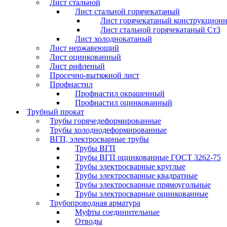
Лист стальной
Лист стальной горячекатаный
Лист горячекатаный конструкцион
Лист стальной горячекатаный Ст3
Лист холоднокатаный
Лист нержавеющий
Лист оцинкованный
Лист рифленый
Просечно-вытяжной лист
Профнастил
Профнастил окрашенный
Профнастил оцинкованный
Трубный прокат
Трубы горячедеформированные
Трубы холоднодеформированные
ВГП, электросварные трубы
Трубы ВГП
Трубы ВГП оцинкованные ГОСТ 3262-75
Трубы электросварные круглые
Трубы электросварные квадратные
Трубы электросварные прямоугольные
Трубы электросварные оцинкованные
Трубопроводная арматура
Муфты соединительные
Отводы