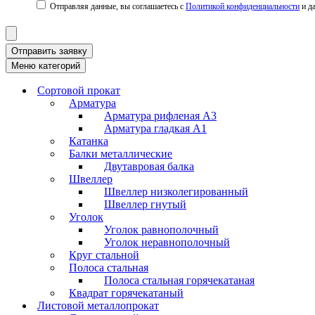
Политикой конфиденциальности
Отправить заявку
Меню категорий
Сортовой прокат
Арматура
Арматура рифленая А3
Арматура гладкая А1
Катанка
Балки металлические
Двутавровая балка
Швеллер
Швеллер низколегированный
Швеллер гнутый
Уголок
Уголок равнополочный
Уголок неравнополочный
Круг стальной
Полоса стальная
Полоса стальная горячекатаная
Квадрат горячекатаный
Листовой металлопрокат