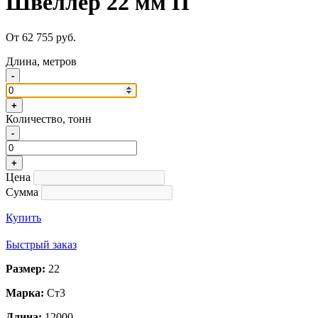
Швеллер 22 мм П
От 62 755 руб.
Длина, метров
-
+
Количество, тонн
-
+
Цена
Сумма
Купить
Быстрый заказ
Размер:
22
Марка:
Ст3
Длина:
12000