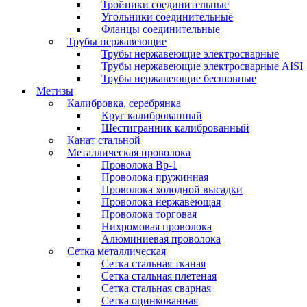
Тройники соединительные
Угольники соединительные
Фланцы соединительные
Трубы нержавеющие
Трубы нержавеющие электросварные
Трубы нержавеющие электросварные AISI
Трубы нержавеющие бесшовные
Метизы
Калибровка, серебрянка
Круг калиброванный
Шестигранник калиброванный
Канат стальной
Металлическая проволока
Проволока Вр-1
Проволока пружинная
Проволока холодной высадки
Проволока нержавеющая
Проволока торговая
Нихромовая проволока
Алюминиевая проволока
Сетка металлическая
Сетка стальная тканая
Сетка стальная плетеная
Сетка стальная сварная
Сетка оцинкованная