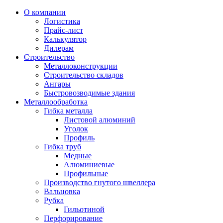
О компании
Логистика
Прайс-лист
Калькулятор
Дилерам
Строительство
Металлоконструкции
Строительство складов
Ангары
Быстровозводимые здания
Металлообработка
Гибка металла
Листовой алюминий
Уголок
Профиль
Гибка труб
Медные
Алюминиевые
Профильные
Производство гнутого швеллера
Вальцовка
Рубка
Гильотиной
Перфорирование