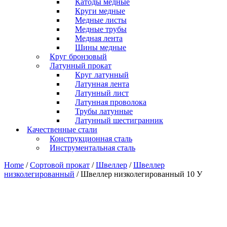
Катоды медные
Круги медные
Медные листы
Медные трубы
Медная лента
Шины медные
Круг бронзовый
Латунный прокат
Круг латунный
Латунная лента
Латунный лист
Латунная проволока
Трубы латунные
Латунный шестигранник
Качественные стали
Конструкционная сталь
Инструментальная сталь
Home
/
Сортовой прокат
/
Швеллер
/
Швеллер
низколегированный
/ Швеллер низколегированный 10 У