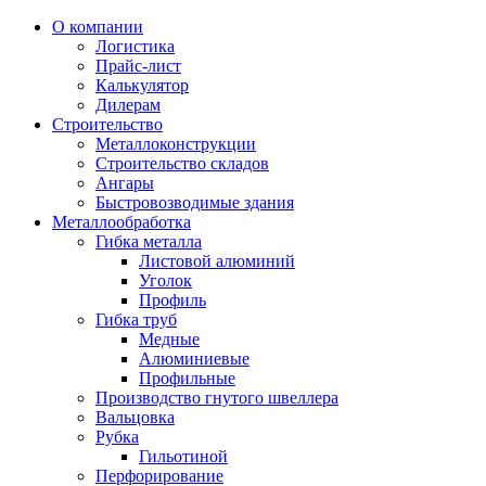
О компании
Логистика
Прайс-лист
Калькулятор
Дилерам
Строительство
Металлоконструкции
Строительство складов
Ангары
Быстровозводимые здания
Металлообработка
Гибка металла
Листовой алюминий
Уголок
Профиль
Гибка труб
Медные
Алюминиевые
Профильные
Производство гнутого швеллера
Вальцовка
Рубка
Гильотиной
Перфорирование