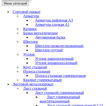
Меню категорий
Сортовой прокат
Арматура
Арматура рифленая А3
Арматура гладкая А1
Катанка
Балки металлические
Двутавровая балка
Швеллер
Швеллер низколегированный
Швеллер гнутый
Уголок
Уголок равнополочный
Уголок неравнополочный
Круг стальной
Полоса стальная
Полоса стальная горячекатаная
Квадрат горячекатаный
Листовой металлопрокат
Лист стальной
Лист стальной горячекатаный
Лист горячекатаный
конструкционный
Лист стальной горячекатаный Ст3