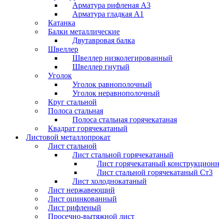
Арматура рифленая А3
Арматура гладкая А1
Катанка
Балки металлические
Двутавровая балка
Швеллер
Швеллер низколегированный
Швеллер гнутый
Уголок
Уголок равнополочный
Уголок неравнополочный
Круг стальной
Полоса стальная
Полоса стальная горячекатаная
Квадрат горячекатаный
Листовой металлопрокат
Лист стальной
Лист стальной горячекатаный
Лист горячекатаный конструкцион
Лист стальной горячекатаный Ст3
Лист холоднокатаный
Лист нержавеющий
Лист оцинкованный
Лист рифленый
Просечно-вытяжной лист