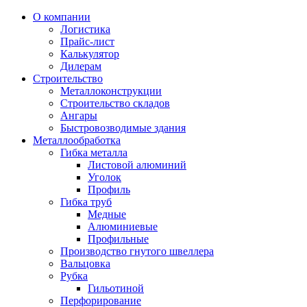
О компании
Логистика
Прайс-лист
Калькулятор
Дилерам
Строительство
Металлоконструкции
Строительство складов
Ангары
Быстровозводимые здания
Металлообработка
Гибка металла
Листовой алюминий
Уголок
Профиль
Гибка труб
Медные
Алюминиевые
Профильные
Производство гнутого швеллера
Вальцовка
Рубка
Гильотиной
Перфорирование