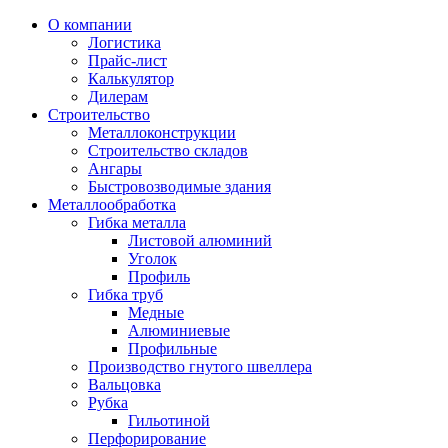
О компании
Логистика
Прайс-лист
Калькулятор
Дилерам
Строительство
Металлоконструкции
Строительство складов
Ангары
Быстровозводимые здания
Металлообработка
Гибка металла
Листовой алюминий
Уголок
Профиль
Гибка труб
Медные
Алюминиевые
Профильные
Производство гнутого швеллера
Вальцовка
Рубка
Гильотиной
Перфорирование