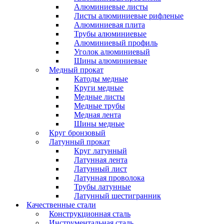
Алюминиевые листы
Листы алюминиевые рифленые
Алюминиевая плита
Трубы алюминиевые
Алюминиевый профиль
Уголок алюминиевый
Шины алюминиевые
Медный прокат
Катоды медные
Круги медные
Медные листы
Медные трубы
Медная лента
Шины медные
Круг бронзовый
Латунный прокат
Круг латунный
Латунная лента
Латунный лист
Латунная проволока
Трубы латунные
Латунный шестигранник
Качественные стали
Конструкционная сталь
Инструментальная сталь