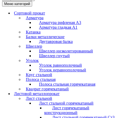
Меню категорий
Сортовой прокат
Арматура
Арматура рифленая А3
Арматура гладкая А1
Катанка
Балки металлические
Двутавровая балка
Швеллер
Швеллер низколегированный
Швеллер гнутый
Уголок
Уголок равнополочный
Уголок неравнополочный
Круг стальной
Полоса стальная
Полоса стальная горячекатаная
Квадрат горячекатаный
Листовой металлопрокат
Лист стальной
Лист стальной горячекатаный
Лист горячекатаный
конструкционный
Лист стальной горячекатаный Ст3