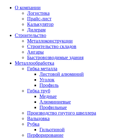
О компании
Логистика
Прайс-лист
Калькулятор
Дилерам
Строительство
Металлоконструкции
Строительство складов
Ангары
Быстровозводимые здания
Металлообработка
Гибка металла
Листовой алюминий
Уголок
Профиль
Гибка труб
Медные
Алюминиевые
Профильные
Производство гнутого швеллера
Вальцовка
Рубка
Гильотиной
Перфорирование