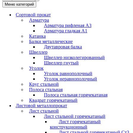
Меню категорий
Сортовой прокат
Арматура
Арматура рифленая А3
Арматура гладкая А1
Катанка
Балки металлические
Двутавровая балка
Швеллер
Швеллер низколегированный
Швеллер гнутый
Уголок
Уголок равнополочный
Уголок неравнополочный
Круг стальной
Полоса стальная
Полоса стальная горячекатаная
Квадрат горячекатаный
Листовой металлопрокат
Лист стальной
Лист стальной горячекатаный
Лист горячекатаный
конструкционный
Лист стальной горячекатаный Ст3