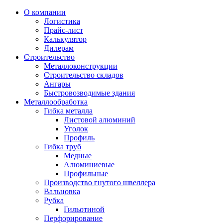
О компании
Логистика
Прайс-лист
Калькулятор
Дилерам
Строительство
Металлоконструкции
Строительство складов
Ангары
Быстровозводимые здания
Металлообработка
Гибка металла
Листовой алюминий
Уголок
Профиль
Гибка труб
Медные
Алюминиевые
Профильные
Производство гнутого швеллера
Вальцовка
Рубка
Гильотиной
Перфорирование