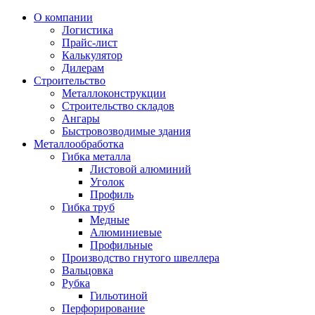
О компании
Логистика
Прайс-лист
Калькулятор
Дилерам
Строительство
Металлоконструкции
Строительство складов
Ангары
Быстровозводимые здания
Металлообработка
Гибка металла
Листовой алюминий
Уголок
Профиль
Гибка труб
Медные
Алюминиевые
Профильные
Производство гнутого швеллера
Вальцовка
Рубка
Гильотиной
Перфорирование