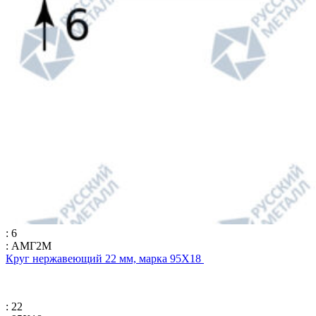
: 6
: АМГ2М
Круг нержавеющий 22 мм, марка 95Х18
: 22