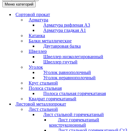
Меню категорий
Сортовой прокат
Арматура
Арматура рифленая А3
Арматура гладкая А1
Катанка
Балки металлические
Двутавровая балка
Швеллер
Швеллер низколегированный
Швеллер гнутый
Уголок
Уголок равнополочный
Уголок неравнополочный
Круг стальной
Полоса стальная
Полоса стальная горячекатаная
Квадрат горячекатаный
Листовой металлопрокат
Лист стальной
Лист стальной горячекатаный
Лист горячекатаный
конструкционный
Лист стальной горячекатаный Ст3