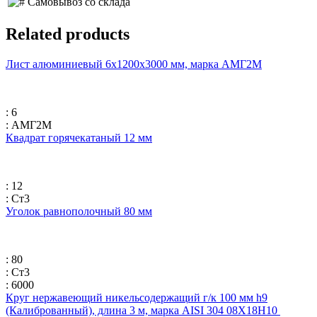
Самовывоз со склада
Related products
Лист алюминиевый 6х1200х3000 мм, марка АМГ2М
: 6
: АМГ2М
Квадрат горячекатаный 12 мм
: 12
: Ст3
Уголок равнополочный 80 мм
: 80
: Ст3
: 6000
Круг нержавеющий никельсодержащий г/к 100 мм h9
(Калиброванный), длина 3 м, марка AISI 304 08Х18Н10